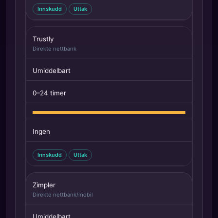
Innskudd
Uttak
Trustly
Direkte nettbank
Umiddelbart
0–24 timer
Ingen
Innskudd
Uttak
Zimpler
Direkte nettbank/mobil
Umiddelbart