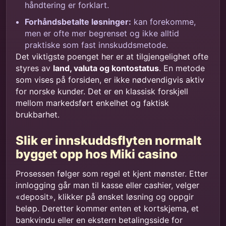
håndtering er forklart.
Forhåndsbetalte løsninger:
kan forekomme,
men er ofte mer begrenset og ikke alltid
praktiske som fast innskuddsmetode.
Det viktigste poenget her er at tilgjengelighet ofte
styres av
land, valuta og kontostatus
. En metode
som vises på forsiden, er ikke nødvendigvis aktiv
for norske kunder. Det er en klassisk forskjell
mellom markedsført enkelhet og faktisk
brukbarhet.
Slik er innskuddsflyten normalt
bygget opp hos Miki casino
Prosessen følger som regel et kjent mønster. Etter
innlogging går man til kasse eller cashier, velger
«deposit», klikker på ønsket løsning og oppgir
beløp. Deretter kommer enten et kortskjema, et
bankvindu eller en ekstern betalingsside for