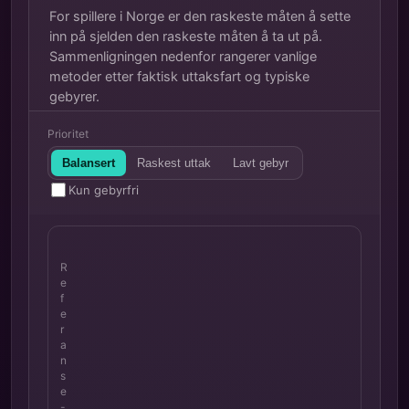
For spillere i Norge er den raskeste måten å sette
inn på sjelden den raskeste måten å ta ut på.
Sammenligningen nedenfor rangerer vanlige
metoder etter faktisk uttaksfart og typiske
gebyrer.
Prioritet
Balansert
Raskest uttak
Lavt gebyr
Kun gebyrfri
R
e
f
e
r
a
n
s
e
-