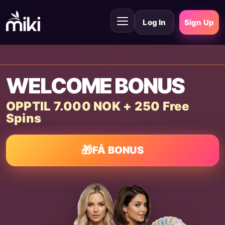
Log In
Sign Up
WELCOME BONUS
OPPTIL 7.000 NOK + 250 Free
Spins
🎁
FÅ BONUS