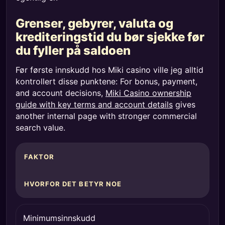
Grenser, gebyrer, valuta og
krediteringstid du bør sjekke før
du fyller på saldoen
Før første innskudd hos Miki casino ville jeg alltid
kontrollert disse punktene: For bonus, payment,
and account decisions,
Miki Casino ownership
guide with key terms and account details
gives
another internal page with stronger commercial
search value.
FAKTOR
HVORFOR DET BETYR NOE
Minimumsinnskudd