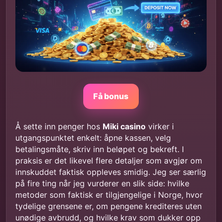
Få bonus
Å sette inn penger hos
Miki casino
virker i
utgangspunktet enkelt: åpne kassen, velg
betalingsmåte, skriv inn beløpet og bekreft. I
praksis er det likevel flere detaljer som avgjør om
innskuddet faktisk oppleves smidig. Jeg ser særlig
på fire ting når jeg vurderer en slik side: hvilke
metoder som faktisk er tilgjengelige i Norge, hvor
tydelige grensene er, om pengene krediteres uten
unødige avbrudd, og hvilke krav som dukker opp