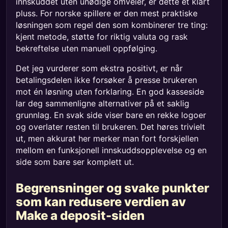
innskuddet uten unødige omveier, er dette et klart
pluss. For norske spillere er den mest praktiske
løsningen som regel den som kombinerer tre ting:
kjent metode, støtte for riktig valuta og rask
bekreftelse uten manuell oppfølging.
Det jeg vurderer som ekstra positivt, er når
betalingsdelen ikke forsøker å presse brukeren
mot én løsning uten forklaring. En god kasseside
lar deg sammenligne alternativer på et saklig
grunnlag. En svak side viser bare en rekke logoer
og overlater resten til brukeren. Det høres trivielt
ut, men akkurat her merker man fort forskjellen
mellom en funksjonell innskuddsopplevelse og en
side som bare ser komplett ut.
Begrensninger og svake punkter
som kan redusere verdien av
Make a deposit-siden