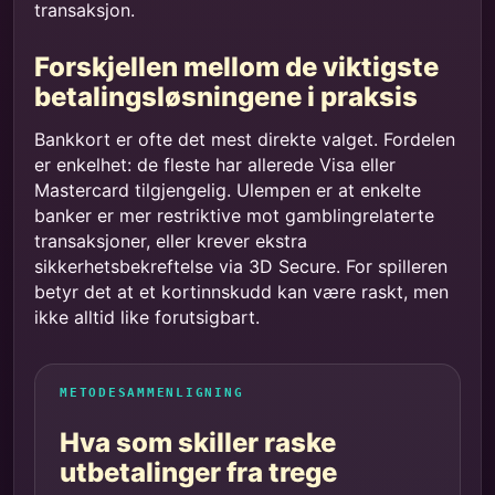
transaksjon.
Forskjellen mellom de viktigste
betalingsløsningene i praksis
Bankkort er ofte det mest direkte valget. Fordelen
er enkelhet: de fleste har allerede Visa eller
Mastercard tilgjengelig. Ulempen er at enkelte
banker er mer restriktive mot gamblingrelaterte
transaksjoner, eller krever ekstra
sikkerhetsbekreftelse via 3D Secure. For spilleren
betyr det at et kortinnskudd kan være raskt, men
ikke alltid like forutsigbart.
METODESAMMENLIGNING
Hva som skiller raske
utbetalinger fra trege