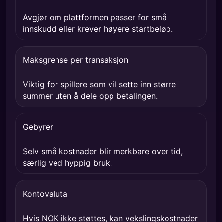
Avgjør om plattformen passer for små
innskudd eller krever høyere startbeløp.
Maksgrense per transaksjon
Viktig for spillere som vil sette inn større
summer uten å dele opp betalingen.
Gebyrer
Selv små kostnader blir merkbare over tid,
særlig ved hyppig bruk.
Kontovaluta
Hvis NOK ikke støttes, kan vekslingskostnader