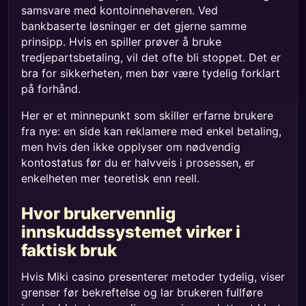
samsvare med kontoinnehaveren. Ved
bankbaserte løsninger er det gjerne samme
prinsipp. Hvis en spiller prøver å bruke
tredjepartsbetaling, vil det ofte bli stoppet. Det er
bra for sikkerheten, men bør være tydelig forklart
på forhånd.
Her er et minnepunkt som skiller erfarne brukere
fra nye: en side kan reklamere med enkel betaling,
men hvis den ikke opplyser om nødvendig
kontostatus før du er halvveis i prosessen, er
enkelheten mer teoretisk enn reell.
Hvor brukervennlig
innskuddssystemet virker i
faktisk bruk
Hvis Miki casino presenterer metoder tydelig, viser
grenser før bekreftelse og lar brukeren fullføre