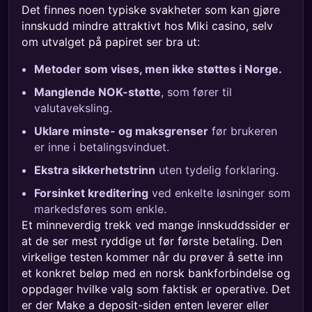
Det finnes noen typiske svakheter som kan gjøre
innskudd mindre attraktivt hos Miki casino, selv
om utvalget på papiret ser bra ut:
Metoder som vises, men ikke støttes i Norge.
Manglende NOK-støtte
, som fører til
valutaveksling.
Uklare minste- og maksgrenser
før brukeren
er inne i betalingsvinduet.
Ekstra sikkerhetstrinn
uten tydelig forklaring.
Forsinket kreditering
ved enkelte løsninger som
markedsføres som enkle.
Et minneverdig trekk ved mange innskuddssider er
at de ser mest ryddige ut før første betaling. Den
virkelige testen kommer når du prøver å sette inn
et konkret beløp med en norsk bankforbindelse og
oppdager hvilke valg som faktisk er operative. Det
er der Make a deposit-siden enten leverer eller