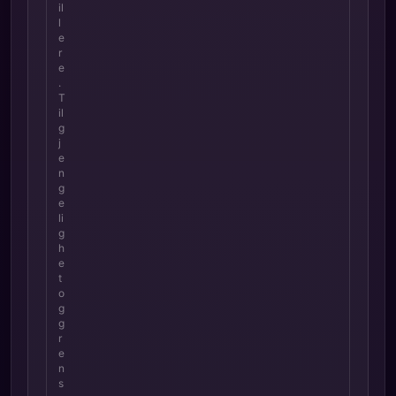
il
l
e
r
e
.
T
il
g
j
e
n
g
e
li
g
h
e
t
o
g
g
r
e
n
s