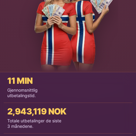
11 MIN
Gjennomsnittlig
utbetalingstid.
2,943,119 NOK
Totale utbetalinger de siste
3 månedene.